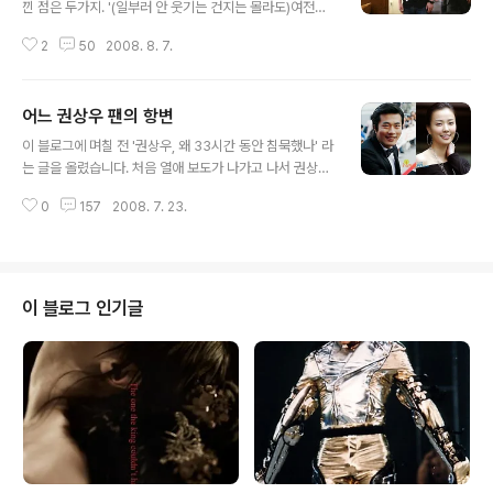
낀 점은 두가지. '(일부러 안 웃기는 건지는 몰라도)여전히
서태지는 웃기는 데에는 재능이 없구나', 그리고 '서태지가
2
50
2008. 8. 7.
참 친절해졌구나' 하는 겁니다. 물론 골수 팬들에게는 서태
지만큼 재미있는 사람이 없고, 서태지만큼 친절한 사람이
없을 지 모르겠습니다. 일반인의 시각에선 그랬다는 얘깁
어느 권상우 팬의 항변
니다. 아무튼 그러면서 더 보태지는 생각은 '이제 서태지도
글 내용
나이를 먹었구나' 하는 겁니다. 외모상으로 서태지는 아직
이 블로그에 며칠 전 '권상우, 왜 33시간 동안 침묵했나' 라
도 20대라 해도 이상하지 않을 정도입니다. 하지만 그보다
는 글을 올렸습니다. 처음 열애 보도가 나가고 나서 권상우
윗세대, 혹은 동년배들에게 이렇게 젊어 보이는 서태지가
가 기자회견을 자청해 손태영과 자신의 결혼 계획을 밝힐
과연 그보다 훨씬 어린 10대-20대 팬들에게도 그렇게 젊
0
157
2008. 7. 23.
때까지 왜 33시간이나 걸렸을까에 대한 내용이었죠. 이미
어 보일까요. 그건 굉장히 다른 문제일 수 있습니다. 그리고
다 보셨을 거라고 생각하지만 혹시 못 보셨다면 그런데 그
이번 싱글 '모아이..
글 아래 흥미로운 댓글이 달렸습니다. 권상우 팬을 자처하
는 한 분이 쓴 글이었죠. 물론 이 분도 수많은 팬들 중 한 분
이고, 권상우 팬 중에도 다양한 생각을 가진 분들이 있겠지
이 블로그 인기글
만, 이 분이 쓰신 글은 많은 분들에게 상당한 충격을 준 것
같습니다. 그래서 쓴 글입니다. (호주 골드코스트에 아파트
까지 사 놓고 신혼의 꿈에 부풀어 있을 권상우가 받을 충격
은 굳이 말할 필요도 없겠죠.) [송원섭의 두루두루] ‘권상우
의 배신’에..