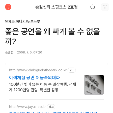
검색하기
송원섭의 스핑크스 2호점
티스토리
연재를 하다가/두루두루
좋은 공연을 왜 싸게 볼 수 없을
까?
송원섭
2008. 9. 5. 09:20
http://www.dialogueinthedark.co.kr
광고
이색체험 공연 어둠속의대화
100분간 빛이 없는 어둠 속 일상여행. 전세
계 1200만명 관람. 특별한 감동.
http://www.jayus.co.kr
광고