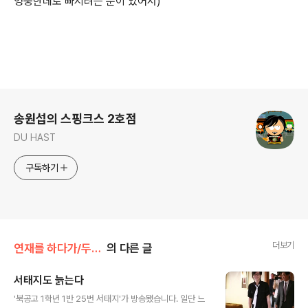
엉뚱한데로 빠지려는 분이 있어서)
로그 정보
송원섭의 스핑크스 2호점
DU HAST
구독하기
더보기
연재를 하다가/두루두루
의 다른 글
서태지도 늙는다
글 내용
'북공고 1학년 1반 25번 서태지'가 방송됐습니다. 일단 느