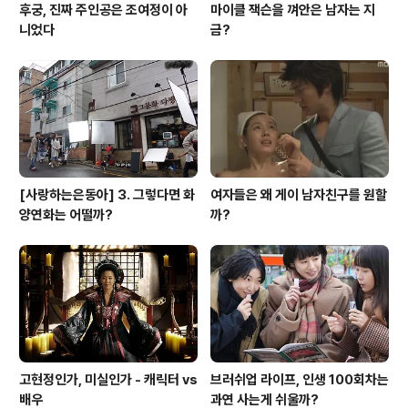
후궁, 진짜 주인공은 조여정이 아
마이클 잭슨을 껴안은 남자는 지
니었다
금?
[사랑하는은동아] 3. 그렇다면 화
여자들은 왜 게이 남자친구를 원할
양연화는 어떨까?
까?
고현정인가, 미실인가 - 캐릭터 vs
브러쉬업 라이프, 인생 100회차는
배우
과연 사는게 쉬울까?