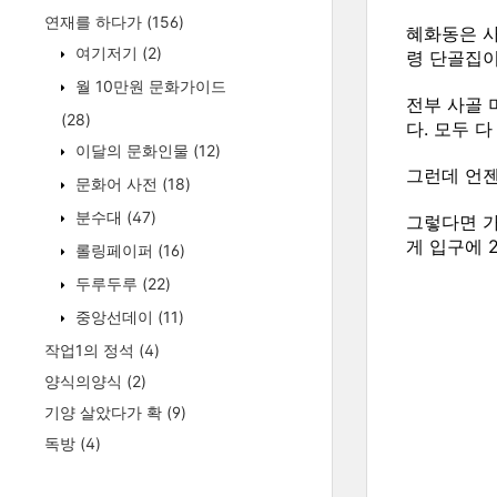
연재를 하다가
(156)
혜화동은 사
여기저기
(2)
령 단골집이
월 10만원 문화가이드
전부 사골 
(28)
다. 모두 
이달의 문화인물
(12)
그런데 언젠
문화어 사전
(18)
분수대
(47)
그렇다면 가
게 입구에 2
롤링페이퍼
(16)
두루두루
(22)
중앙선데이
(11)
작업1의 정석
(4)
양식의양식
(2)
기양 살았다가 확
(9)
독방
(4)