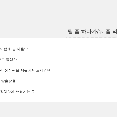
뭘 좀 하다가/뭐 좀 
 이런게 찐 서울맛
고도 풍성한
댁, 생선찜을 서울에서 드시려면
이 방울방울
 김치맛에 쓰러지는 곳