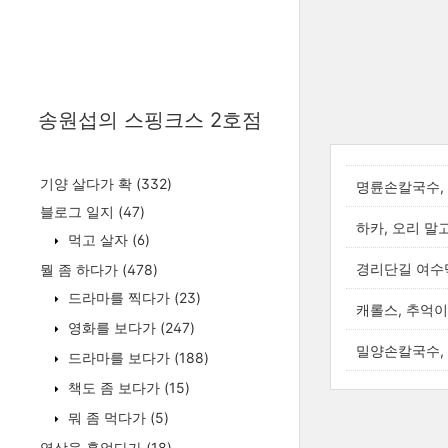
송원섭의 스핑크스 2호점
기양 살다가 확
(332)
명륜손칼국수,
블로그 일지
(47)
하카, 오리 말
먹고 살자
(6)
경리단길 여수
뭘 좀 하다가
(478)
드라마를 찍다가
(23)
캐롤스, 추억
영화를 보다가
(247)
밀양손칼국수,
드라마를 보다가
(188)
책도 좀 보다가
(15)
뭐 좀 먹다가
(5)
영상을 훑었다가
(18)